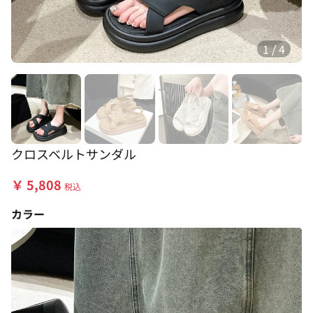
1
/
4
クロスベルトサンダル
￥
5,808
税込
カラー